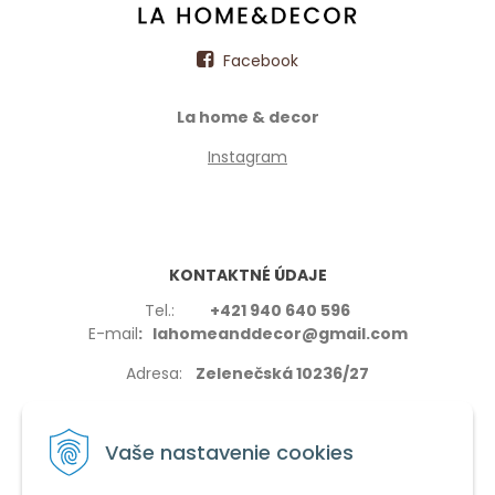
Facebook
La home & decor
Instagram
KONTAKTNÉ ÚDAJE
Tel.:
+421 940 640 596
E-mail
: lahomeanddecor@gmail.com
Adresa:
Zelenečská 10236/27
91702,Trnava
Vaše nastavenie cookies