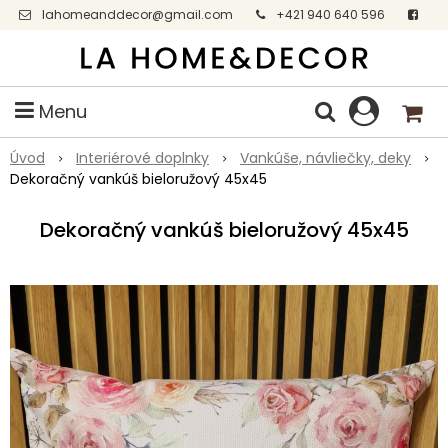
lahomeanddecor@gmail.com
+421 940 640 596
Facebook
Menu
Úvod
Interiérové doplnky
Vankúše, návliečky, deky
Dekoračný vankúš bieloružový 45x45
Dekoračný vankúš bieloružový 45x45