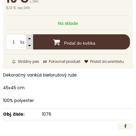
s DPH
8,13 €
bez DPH
Na sklade
ks
Pridať do košíka
Strážny pes
Porovnať produkt
Pridať do wishlistu
Dekoračný vankúš bieloružový ruže
45x45 cm
100% polyester
Obj. čislo:
1076