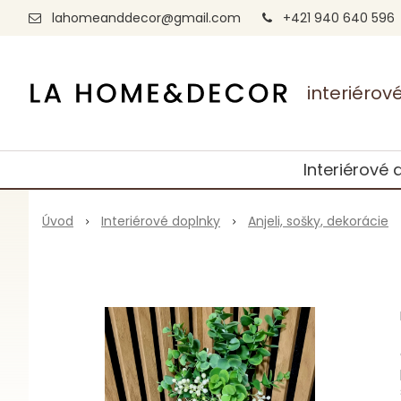
lahomeanddecor@gmail.com
+421 940 640 596
interiéro
Interiérové 
Úvod
Interiérové doplnky
Anjeli, sošky, dekorácie