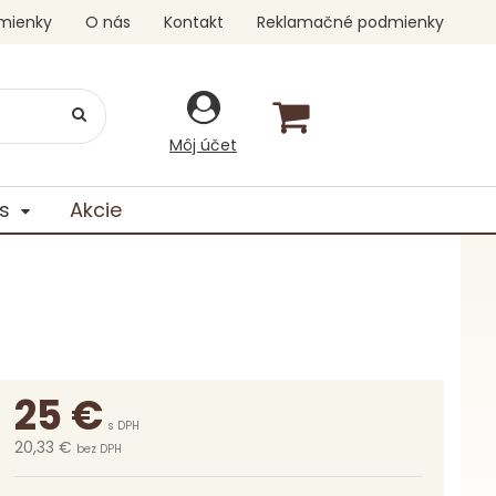
mienky
O nás
Kontakt
Reklamačné podmienky
Môj účet
s
Akcie
25
€
s DPH
20,33 €
bez DPH