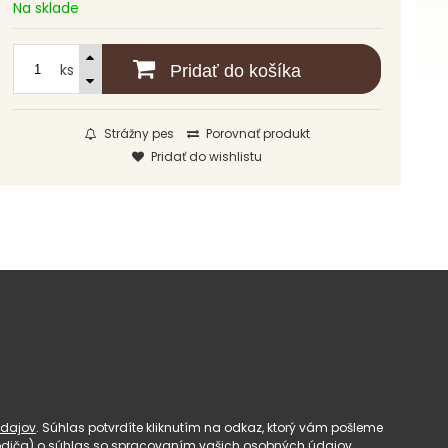
Na sklade
ks
Pridať do košíka
Strážny pes
Porovnať produkt
Pridať do wishlistu
dajov
. Súhlas potvrdíte kliknutím na odkaz, ktorý vám pošleme
(rodiča) o súhlas so spracovaním vašich osobných údajov.