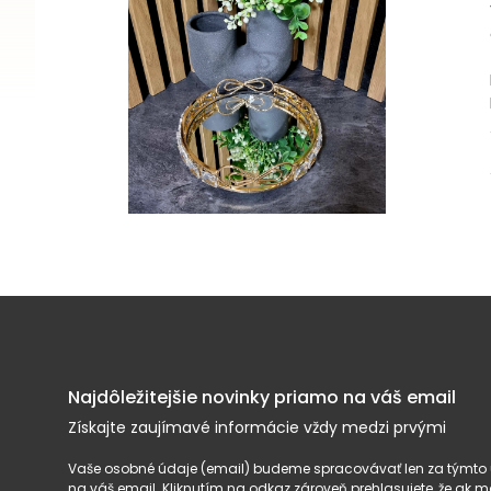
Najdôležitejšie novinky priamo na váš email
Získajte zaujímavé informácie vždy medzi prvými
Vaše osobné údaje (email) budeme spracovávať len za týmto ú
na váš email. Kliknutím na odkaz zároveň prehlasujete, že ak