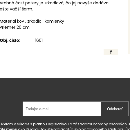
Vrchná časť patery je zrkadlová, čo jej navyše dodáva
ešte väčší šarm.
Materiál kov , zrkadlo , kamienky
Priemer 20 cm
Obj. čislo:
1601
Odoberať
čelom v súlade s platnou legislatívou a
zásadami ochrany osobných ú
 máte menej ako 16 rokov, tak ste požiadal/a svojho zákonného zástupcu 