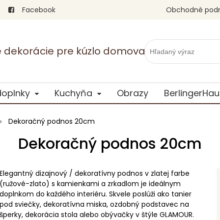
Facebook
Obchodné pod
vé dekorácie pre kúzlo domova
doplnky
Kuchyňa
Obrazy
BerlingerHau
Dekoračný podnos 20cm
Dekoračný podnos 20cm
Elegantný dizajnový / dekoratívny podnos v zlatej farbe
(ružové-zlato) s kamienkami a zrkadlom je ideálnym
doplnkom do každého interiéru. Skvele poslúži ako tanier
pod sviečky, dekoratívna miska, ozdobný podstavec na
šperky, dekorácia stola alebo obývačky v štýle GLAMOUR.