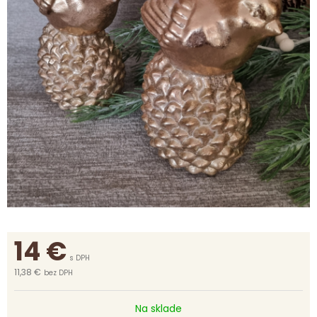
14
€
s DPH
11,38 €
bez DPH
Na sklade