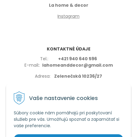
La home & decor
Instagram
KONTAKTNÉ ÚDAJE
Tel.:
+421 940 640 596
E-mail
: lahomeanddecor@gmail.com
Adresa:
Zelenečská 10236/27
91702,Trnava
Vaše nastavenie cookies
Súbory cookie nám pomáhajú pri poskytovaní
služieb pre vás. Umožňujú spoznať a zapamätať si
VŠETKO O NÁKUPE
vaše preferencie.
Reklamačné podmienky
Používanie cookies