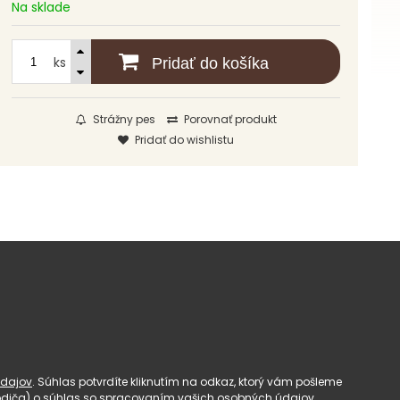
Na sklade
ks
Pridať do košíka
Strážny pes
Porovnať produkt
Pridať do wishlistu
dajov
. Súhlas potvrdíte kliknutím na odkaz, ktorý vám pošleme
(rodiča) o súhlas so spracovaním vašich osobných údajov.