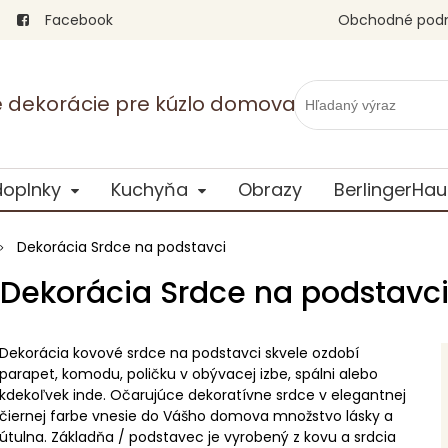
Facebook
Obchodné pod
vé dekorácie pre kúzlo domova
doplnky
Kuchyňa
Obrazy
BerlingerHau
Dekorácia Srdce na podstavci
Dekorácia Srdce na podstavc
Dekorácia kovové srdce na podstavci skvele ozdobí
parapet, komodu, poličku v obývacej izbe, spálni alebo
kdekoľvek inde. Očarujúce dekoratívne srdce v elegantnej
čiernej farbe vnesie do Vášho domova množstvo lásky a
útulna. Základňa / podstavec je vyrobený z kovu a srdcia