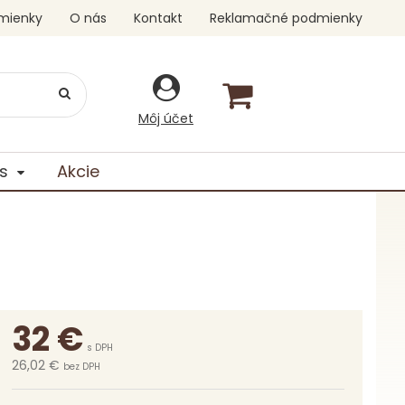
mienky
O nás
Kontakt
Reklamačné podmienky
Môj účet
s
Akcie
i
32
€
s DPH
26,02 €
bez DPH