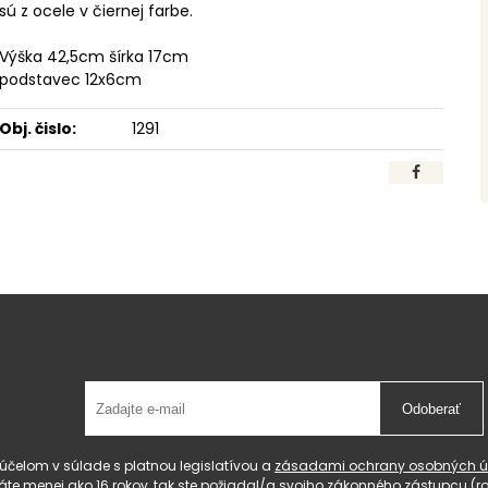
sú z ocele v čiernej farbe.
Výška 42,5cm šírka 17cm
podstavec 12x6cm
Obj. čislo:
1291
Odoberať
čelom v súlade s platnou legislatívou a
zásadami ochrany osobných ú
 máte menej ako 16 rokov, tak ste požiadal/a svojho zákonného zástupcu 