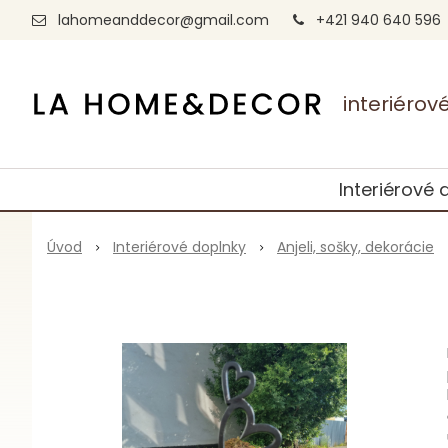
lahomeanddecor@gmail.com
+421 940 640 596
interiéro
Interiérové 
Úvod
Interiérové doplnky
Anjeli, sošky, dekorácie