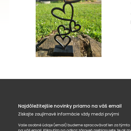
Najdôležitejšie novinky priamo na váš email
Získajte zaujímavé informácie vždy medzi prvými
Vaše osobné údaje (email) budeme spracovávať len za týmto ú
na váš email. Kliknutím na odkaz zároveň prehlasujete, že ak