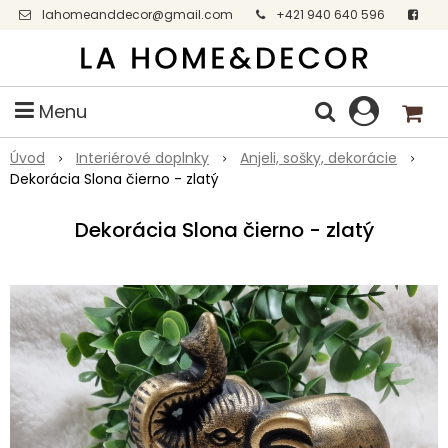
lahomeanddecor@gmail.com
+421 940 640 596
Facebook
Menu
Úvod
Interiérové doplnky
Anjeli, sošky, dekorácie
Dekorácia Slona čierno - zlatý
Dekorácia Slona čierno - zlatý