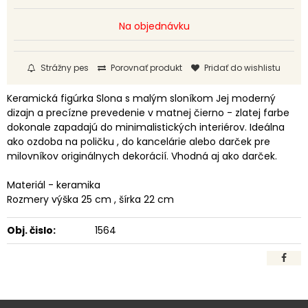
Na objednávku
Strážny pes
Porovnať produkt
Pridať do wishlistu
Keramická figúrka Slona s malým sloníkom Jej moderný
dizajn a precízne prevedenie v matnej čierno - zlatej farbe
dokonale zapadajú do minimalistických interiérov. Ideálna
ako ozdoba na poličku , do kancelárie alebo darček pre
milovníkov originálnych dekorácií. Vhodná aj ako darček.
Materiál - keramika
Rozmery výška 25 cm , šírka 22 cm
Obj. čislo:
1564