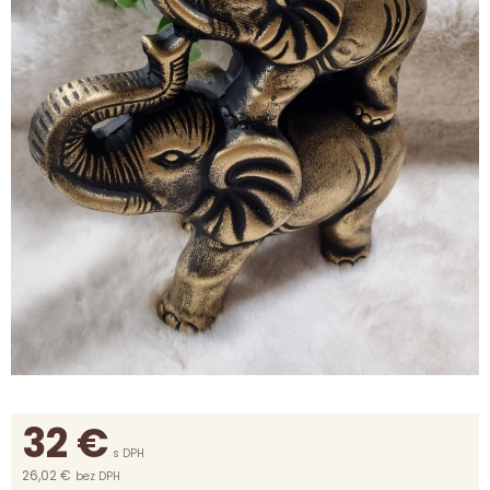
32
€
s DPH
26,02 €
bez DPH