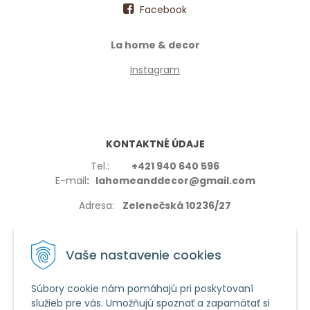
Facebook
La home & decor
Instagram
KONTAKTNÉ ÚDAJE
Tel.:
+421 940 640 596
E-mail
: lahomeanddecor@gmail.com
Adresa:
Zelenečská 10236/27
91702,Trnava
Vaše nastavenie cookies
Súbory cookie nám pomáhajú pri poskytovaní
služieb pre vás. Umožňujú spoznať a zapamätať si
VŠETKO O NÁKUPE