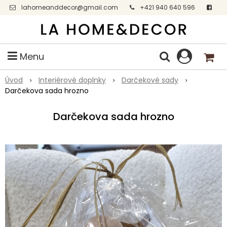
lahomeanddecor@gmail.com
+421 940 640 596
Facebook
Menu
Úvod
Interiérové doplnky
Darčekové sady
Darčekova sada hrozno
Darčekova sada hrozno