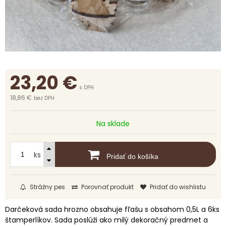
23,20
€
s DPH
18,86 €
bez DPH
Na sklade
ks
Pridať do košíka
Strážny pes
Porovnať produkt
Pridať do wishlistu
Darčeková sada hrozno obsahuje fľašu s obsahom 0,5L a 6ks
štamperlíkov. Sada poslúži ako milý dekoračný predmet a