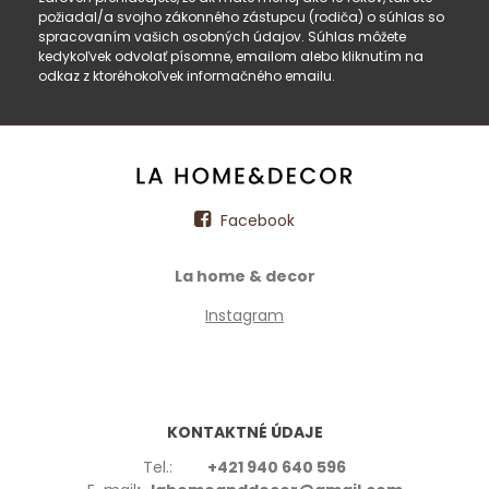
požiadal/a svojho zákonného zástupcu (rodiča) o súhlas so
spracovaním vašich osobných údajov. Súhlas môžete
kedykoľvek odvolať písomne, emailom alebo kliknutím na
odkaz z ktoréhokoľvek informačného emailu.
Facebook
La home & decor
Instagram
KONTAKTNÉ ÚDAJE
Tel.:
+421 940 640 596