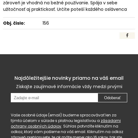
zároveň je vhodná na bežné používanie. Spája v sebe
užitočnosť aj praktickosť. Určite poteší každého oslávenca
Obj. čislo:
156
Najdôležitejšie novinky priamo na váš email
Získajte zaujímavé informácie vždy medzi prvými
Odoberať
Vaše osobné údaje (email) budeme spracovávať len za
týmto účelom v súlade s platnou legislatívou a
zásadami
ochrany osobných údajov
. Súhlas potvrdíte kliknutím na
odkaz, ktorý vám pošleme na váš email. Kliknutím na odkaz
zároveň prehlasujete, že ak máte menej ako 16 rokov, tak ste