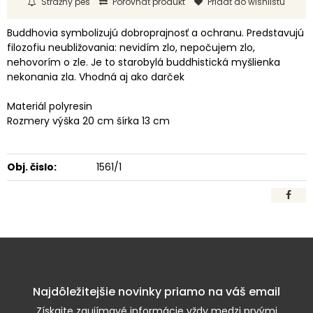
Strážny pes
Porovnať produkt
Pridať do wishlistu
Buddhovia symbolizujú dobroprajnosť a ochranu. Predstavujú
filozofiu neubližovania: nevidím zlo, nepočujem zlo,
nehovorím o zle. Je to starobylá buddhistická myšlienka
nekonania zla. Vhodná aj ako darček
Materiál polyresin
Rozmery výška 20 cm šírka 13 cm
Obj. čislo:
1561/1
Najdôležitejšie novinky priamo na váš email
Získajte zaujímavé informácie vždy medzi prvými