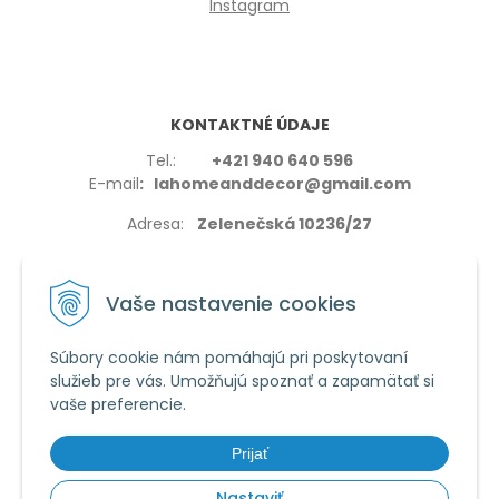
Instagram
KONTAKTNÉ ÚDAJE
Tel.:
+421 940 640 596
E-mail
: lahomeanddecor@gmail.com
Adresa:
Zelenečská 10236/27
91702,Trnava
Vaše nastavenie cookies
Súbory cookie nám pomáhajú pri poskytovaní
služieb pre vás. Umožňujú spoznať a zapamätať si
VŠETKO O NÁKUPE
vaše preferencie.
Reklamačné podmienky
Používanie cookies
Prijať
Obchodné podmienky
Nastaviť