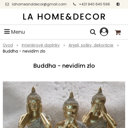
lahomeanddecor@gmail.com
+421 940 640 596
Facebook
Menu
Úvod
Interiérové doplnky
Anjeli, sošky, dekorácie
Buddha - nevidím zlo
Buddha - nevidím zlo