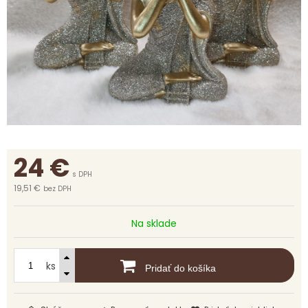
24
€
s DPH
19,51 €
bez DPH
Na sklade
ks
Pridať do košíka