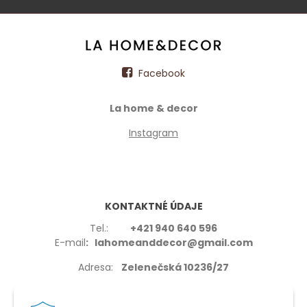
Facebook
La home & decor
Instagram
KONTAKTNÉ ÚDAJE
Tel.:
+421 940 640 596
E-mail
: lahomeanddecor@gmail.com
Adresa:
Zelenečská 10236/27
91702,Trnava