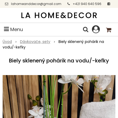
lahomeanddecor@gmail.com
+421 940 640 596
Facebook
Menu
Úvod
Dávkovače, sety
Biely sklenený pohárik na
vodu/-kefky
Biely sklenený pohárik na vodu/-kefky