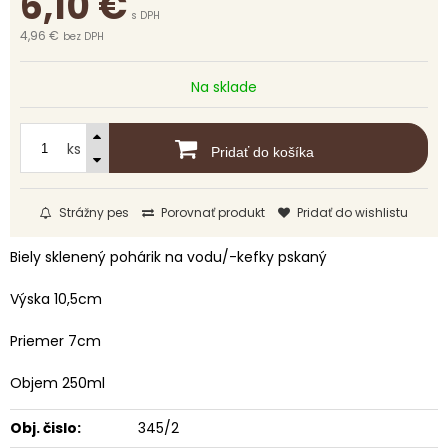
6,10
€
s DPH
4,96 €
bez DPH
Na sklade
ks
Pridať do košíka
Strážny pes
Porovnať produkt
Pridať do wishlistu
Biely sklenený pohárik na vodu/-kefky pskaný
Výska 10,5cm
Priemer 7cm
Objem 250ml
Obj. čislo:
345/2