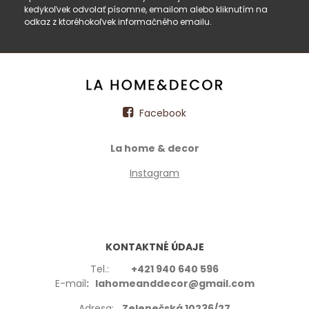
kedykoľvek odvolať písomne, emailom alebo kliknutím na
odkaz z ktoréhokoľvek informačného emailu.
Facebook
La home & decor
Instagram
KONTAKTNÉ ÚDAJE
Tel.:
+421 940 640 596
E-mail
: lahomeanddecor@gmail.com
Adresa:
Zelenečská 10236/27