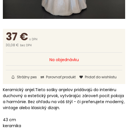
37
€
s DPH
30,08 €
bez DPH
Na objednávku
Strážny pes
Porovnať produkt
Pridať do wishlistu
Keramický anjel.Tieto sošky anjelov pridávajú do interiéru
duchovný a estetický prvok, vytvárajúc zároveň pocit pokoja
a harmónie. Bez ohľadu na váš štýl - či preferujete moderný,
vintage alebo klasický dizajn.
43 cm
keramika