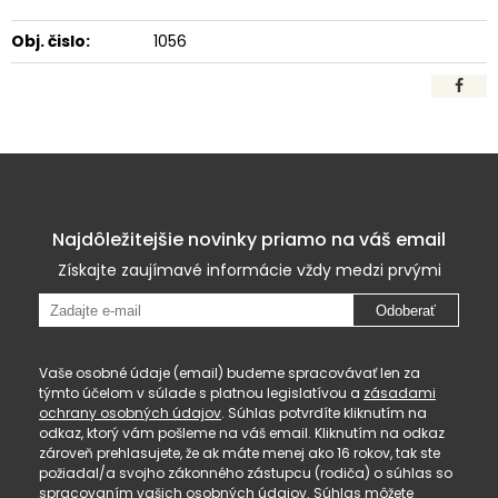
Obj. čislo:
1056
Najdôležitejšie novinky priamo na váš email
Získajte zaujímavé informácie vždy medzi prvými
Odoberať
Vaše osobné údaje (email) budeme spracovávať len za
týmto účelom v súlade s platnou legislatívou a
zásadami
ochrany osobných údajov
. Súhlas potvrdíte kliknutím na
odkaz, ktorý vám pošleme na váš email. Kliknutím na odkaz
zároveň prehlasujete, že ak máte menej ako 16 rokov, tak ste
požiadal/a svojho zákonného zástupcu (rodiča) o súhlas so
spracovaním vašich osobných údajov. Súhlas môžete