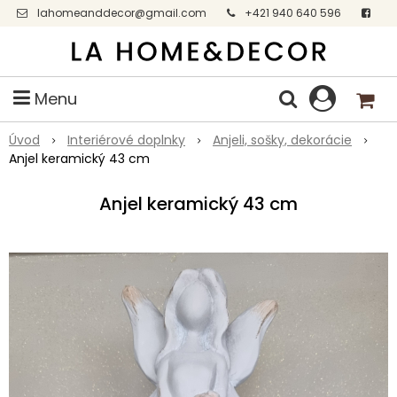
lahomeanddecor@gmail.com
+421 940 640 596
Facebook
Menu
Úvod
Interiérové doplnky
Anjeli, sošky, dekorácie
Anjel keramický 43 cm
Anjel keramický 43 cm