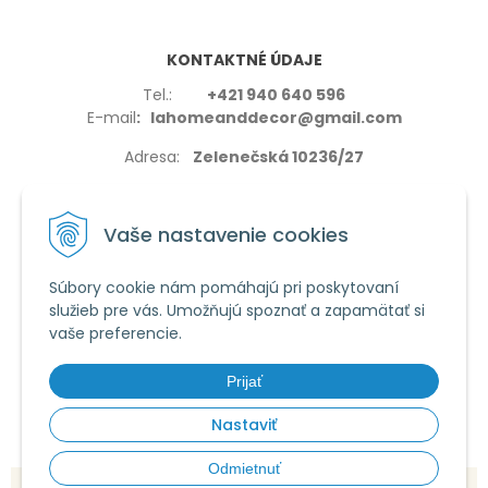
KONTAKTNÉ ÚDAJE
Tel.:
+421 940 640 596
E-mail
: lahomeanddecor@gmail.com
Adresa:
Zelenečská 10236/27
91702,Trnava
Vaše nastavenie cookies
Súbory cookie nám pomáhajú pri poskytovaní
služieb pre vás. Umožňujú spoznať a zapamätať si
VŠETKO O NÁKUPE
vaše preferencie.
Reklamačné podmienky
Používanie cookies
Prijať
Obchodné podmienky
Nastaviť
Odmietnuť
© 2026 La home & decor •
tvorba eshopu cez UNIobchod
,
webhosting