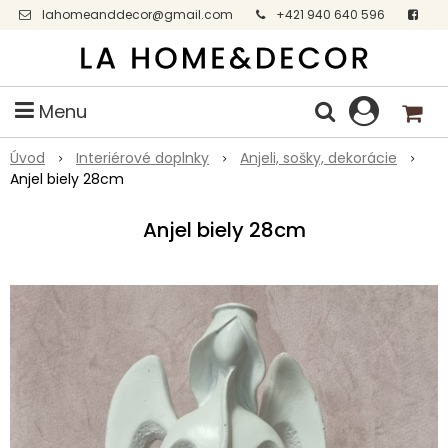
lahomeanddecor@gmail.com
+421 940 640 596
Facebook
Menu
Úvod
Interiérové doplnky
Anjeli, sošky, dekorácie
Anjel biely 28cm
Anjel biely 28cm