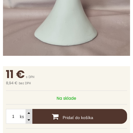
11
€
s DPH
8,94 €
bez DPH
Na sklade
ks
Pridať do košíka