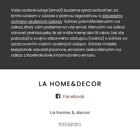
Vaše osobné údaje (email) budeme spracovávať len za
týmto účelom v súlade s platnou legislatívou a
zásadami
ochrany osobných údajov
. Súhlas potvrdíte kliknutím na
odkaz, ktorý vám pošleme na váš email. Kliknutím na odkaz
zároveň prehlasujete, že ak máte menej ako 16 rokov, tak ste
požiadal/a svojho zákonného zástupcu (rodiča) o súhlas so
spracovaním vašich osobných údajov. Súhlas môžete
kedykoľvek odvolať písomne, emailom alebo kliknutím na
odkaz z ktoréhokoľvek informačného emailu.
Facebook
La home & decor
Instagram