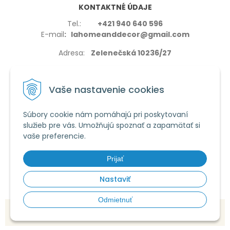
KONTAKTNÉ ÚDAJE
Tel.:
+421 940 640 596
E-mail
: lahomeanddecor@gmail.com
Adresa:
Zelenečská 10236/27
91702,Trnava
Vaše nastavenie cookies
Súbory cookie nám pomáhajú pri poskytovaní
služieb pre vás. Umožňujú spoznať a zapamätať si
VŠETKO O NÁKUPE
vaše preferencie.
Reklamačné podmienky
Používanie cookies
Prijať
Obchodné podmienky
Nastaviť
Odmietnuť
© 2026 La home & decor •
tvorba eshopu cez UNIobchod
,
webhosting
spoločnosti
WEBYGROUP