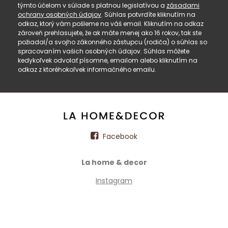
týmto účelom v súlade s platnou legislatívou a
zásadami
ochrany osobných údajov
. Súhlas potvrdíte kliknutím na
odkaz, ktorý vám pošleme na váš email. Kliknutím na odkaz
zároveň prehlasujete, že ak máte menej ako 16 rokov, tak ste
požiadal/a svojho zákonného zástupcu (rodiča) o súhlas so
spracovaním vašich osobných údajov. Súhlas môžete
kedykoľvek odvolať písomne, emailom alebo kliknutím na
odkaz z ktoréhokoľvek informačného emailu.
Facebook
La home & decor
Instagram