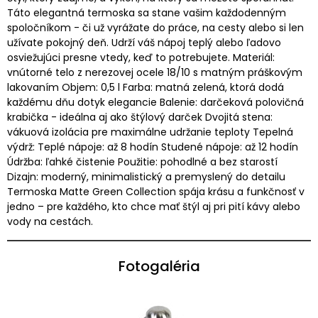
Táto elegantná termoska sa stane vašim každodenným
spoločníkom - či už vyrážate do práce, na cesty alebo si len
užívate pokojný deň. Udrží váš nápoj teplý alebo ľadovo
osviežujúci presne vtedy, keď to potrebujete. Materiál:
vnútorné telo z nerezovej ocele 18/10 s matným práškovým
lakovaním Objem: 0,5 l Farba: matná zelená, ktorá dodá
každému dňu dotyk elegancie Balenie: darčeková polovičná
krabička - ideálna aj ako štýlový darček Dvojitá stena:
vákuová izolácia pre maximálne udržanie teploty Tepelná
výdrž: Teplé nápoje: až 8 hodín Studené nápoje: až 12 hodín
Údržba: ľahké čistenie Použitie: pohodlné a bez starostí
Dizajn: moderný, minimalistický a premyslený do detailu
Termoska Matte Green Collection spája krásu a funkčnosť v
jedno – pre každého, kto chce mať štýl aj pri pití kávy alebo
vody na cestách.
Fotogaléria