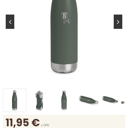
11,95
€
s DPH