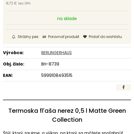
9,72 €
bez DPH
na sklade
Strážny pes
Porovnať produkt
Pridať do wishlistu
Výrobca:
BERLINGERHAUS
Obj. čislo:
BH-8739
EAN:
5999108493515
Termoska fľaša nerez 0,5 l Matte Green
Collection
Štýl, ktorý zaujme, a výkon, na ktorý sa môžete spoľahnúť.