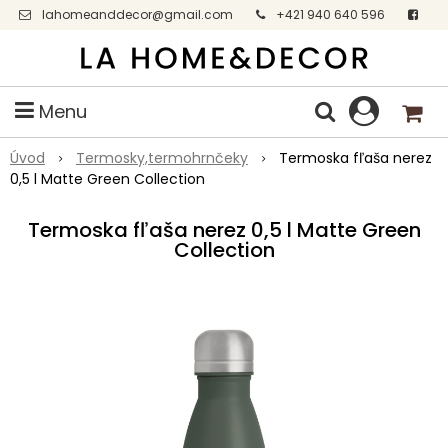
lahomeanddecor@gmail.com
+421 940 640 596
Facebook
Menu
Úvod
Termosky,termohrnčeky
Termoska fľaša nerez
0,5 l Matte Green Collection
Termoska fľaša nerez 0,5 l Matte Green
Collection