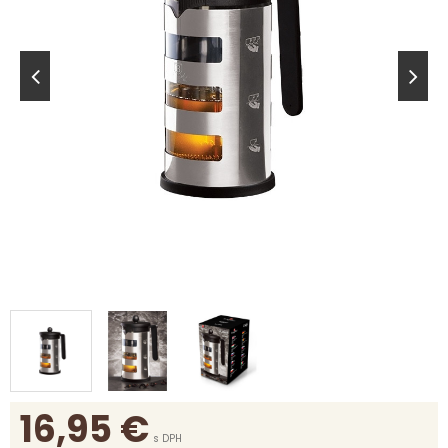
16,95
€
s DPH