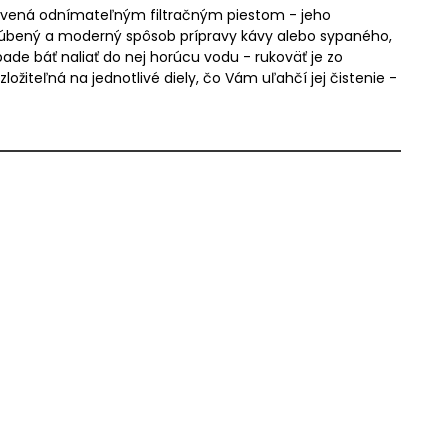
vybavená odnímateľným filtračným piestom - jeho
bľúbený a moderný spôsob prípravy kávy alebo sypaného,
ade báť naliať do nej horúcu vodu - rukoväť je zo
zložiteľná na jednotlivé diely, čo Vám uľahčí jej čistenie -