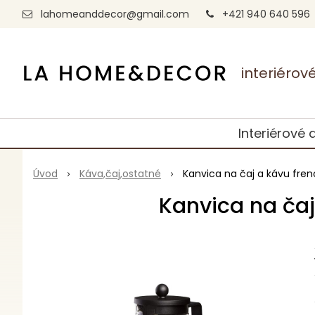
lahomeanddecor@gmail.com
+421 940 640 596
interiéro
Interiérové 
Úvod
Káva,čaj,ostatné
Kanvica na čaj a kávu french
Kanvica na čaj 