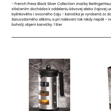
- French Press Black Silver Collection značky Berlinger
stlačením dochádza k oddeleniu kávovej alebo čajovej u
bylinkového i ovocného čaju - kanvička je vyrobená zo ži
žiaruvzdorného silikónu a pri nalievaní tak nikdy nepáli - n
bohatý objem kanvičky: 1 liter