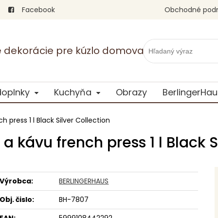
Facebook
Obchodné pod
vé dekorácie pre kúzlo domova
doplnky
Kuchyňa
Obrazy
BerlingerHau
 press 1 l Black Silver Collection
a kávu french press 1 l Black S
Výrobca:
BERLINGERHAUS
Obj. čislo:
BH-7807