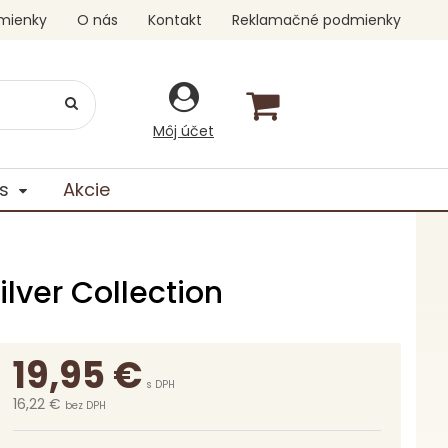
mienky
O nás
Kontakt
Reklamačné podmienky
Môj účet
s
Akcie
ilver Collection
19,95
€
s DPH
16,22 €
bez DPH