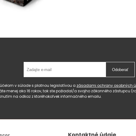
Odoberať
čelom v súlade s platnou legislatívou a
zásadami ochrany osobných ú
 máte menej ako 16 rokov, tak ste požiadal/a svojho zákonného zástupcu 
knutím na odkaz z ktoréhokoľvek informačného emailu.
Kontaktné údaje
ecor