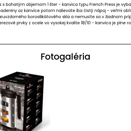
Haus s bohatým objemom 1 liter - kanvica typu French Press je 
sadeniny az kanvice potom nalievate iba čistý nápoj - veľmi o
aruvzdorného borosilikátového skla a nemusíte sa v žiadnom príp
erezové prvky z ocele vo vysokej kvalite 18/10 - kanvica je plne ro
Fotogaléria