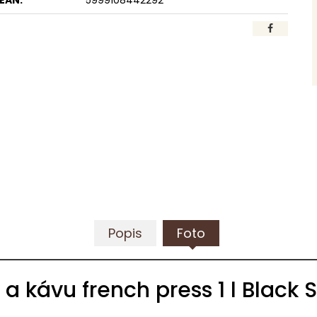
EAN:
5999108442292
Popis
Foto
a kávu french press 1 l Black S