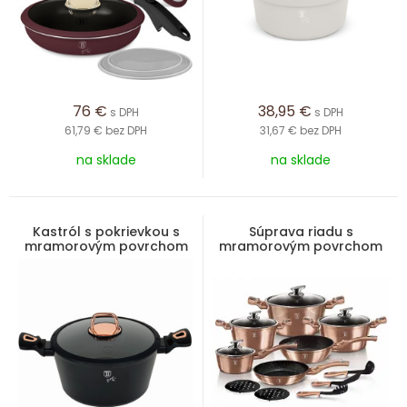
76
€
38,95
€
s DPH
s DPH
61,79 €
bez DPH
31,67 €
bez DPH
na sklade
na sklade
Kastról s pokrievkou s
Súprava riadu s
mramorovým povrchom
mramorovým povrchom
24 cm Black Rose
15 ks Rosegold Metallic
Collection
Line