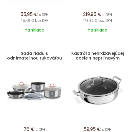
55,95
€
219,95
€
s DPH
s DPH
45,49 €
bez DPH
178,82 €
bez DPH
na sklade
na sklade
Sada riadu s
Kastról z nehrdzavejúcej
odnímateľnou rukoväťou
ocele s nepriľnavým
9 ks Moonlight Edition
povrchom a pokrievkou
28 cm Eternal Collection
76
€
59,95
€
s DPH
s DPH