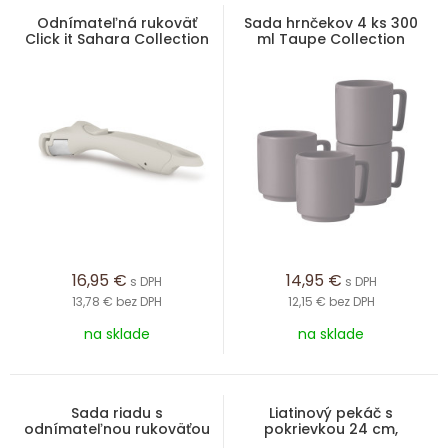
Odnímateľná rukoväť
Sada hrnčekov 4 ks 300
Click it Sahara Collection
ml Taupe Collection
16,95
€
14,95
€
s DPH
s DPH
13,78 €
bez DPH
12,15 €
bez DPH
na sklade
na sklade
Sada riadu s
Liatinový pekáč s
odnímateľnou rukoväťou
pokrievkou 24 cm,
9 ks Rosegold Metallic
kolekcia Sahara