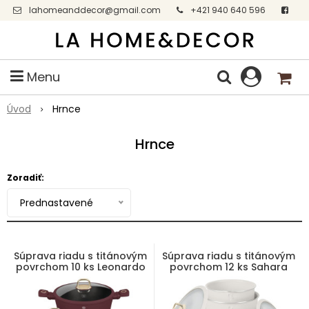
lahomeanddecor@gmail.com
+421 940 640 596
Facebook
Menu
Úvod
Hrnce
Hrnce
Zoradiť:
Prednastavené
Súprava riadu s titánovým
Súprava riadu s titánovým
povrchom 10 ks Leonardo
povrchom 12 ks Sahara
Collection
Collection