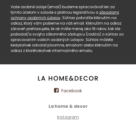
Vaše osobné údaje (email) budeme spracovávať len za
týmto účelom v súlade s platnou legislatívou a
zásadami
ochrany osobných údajov
. Súhlas potvrdíte kliknutím na
odkaz, ktorý vám pošleme na váš email. Kliknutím na odkaz
zároveň prehlasujete, že ak máte menej ako 16 rokov, tak ste
požiadal/a svojho zákonného zástupcu (rodiča) o súhlas so
spracovaním vašich osobných údajov. Súhlas môžete
kedykoľvek odvolať písomne, emailom alebo kliknutím na
odkaz z ktoréhokoľvek informačného emailu.
Facebook
La home & decor
Instagram