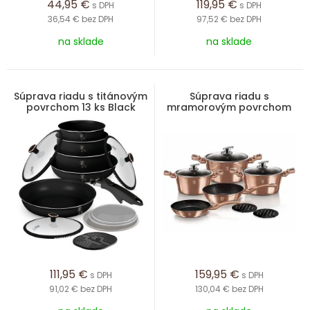
44,95
€
119,95
€
s DPH
s DPH
36,54 €
bez DPH
97,52 €
bez DPH
na sklade
na sklade
Súprava riadu s titánovým
Súprava riadu s
povrchom 13 ks Black
mramorovým povrchom
Rose Collection
10 ks Rosegold Metallic
Line
111,95
€
159,95
€
s DPH
s DPH
91,02 €
bez DPH
130,04 €
bez DPH