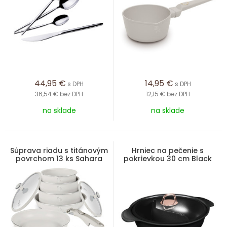
44,95
€
14,95
€
s DPH
s DPH
36,54 €
bez DPH
12,15 €
bez DPH
na sklade
na sklade
Súprava riadu s titánovým
Hrniec na pečenie s
povrchom 13 ks Sahara
pokrievkou 30 cm Black
Marble Collection
Rose Collection