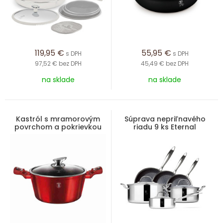
119,95
€
55,95
€
s DPH
s DPH
97,52 €
bez DPH
45,49 €
bez DPH
na sklade
na sklade
Kastról s mramorovým
Súprava nepriľnavého
povrchom a pokrievkou
riadu 9 ks Eternal
30 cm Burgundy Metallic
Collection
Line