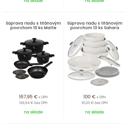
na sklade
na sklade
Súprava riadu s titánovým
Súprava riadu s titánovým
povrchom 10 ks Matte
povrchom 13 ks Sahara
Black Collection
Nordic Collection
167,95
€
100
€
s DPH
s DPH
136,54 €
bez DPH
81,30 €
bez DPH
na sklade
na sklade