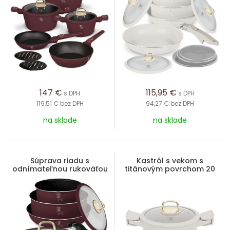
147
€
115,95
€
s DPH
s DPH
119,51 €
bez DPH
94,27 €
bez DPH
na sklade
na sklade
Súprava riadu s
Kastról s vekom s
odnímateľnou rukoväťou
titánovým povrchom 20
9 ks Leonardo Collection
cm Sahara Collection