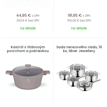
44,95
€
191,95
€
s DPH
s DPH
36,54 €
bez DPH
156,06 €
bez DPH
na sklade
na sklade
Kastról s titánovým
Sada nerezového riadu, 10
povrchom a pokrievkou
ks, Silver Jewellery
24 cm Taupe Collection
Collection