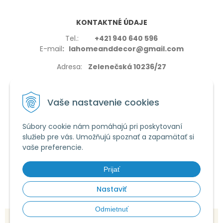
KONTAKTNÉ ÚDAJE
Tel.:
+421 940 640 596
E-mail
: lahomeanddecor@gmail.com
Adresa:
Zelenečská 10236/27
91702,Trnava
Vaše nastavenie cookies
Súbory cookie nám pomáhajú pri poskytovaní
služieb pre vás. Umožňujú spoznať a zapamätať si
VŠETKO O NÁKUPE
vaše preferencie.
Reklamačné podmienky
Používanie cookies
Prijať
Obchodné podmienky
Nastaviť
Odmietnuť
© 2026 La home & decor •
tvorba eshopu cez UNIobchod
,
webhosting