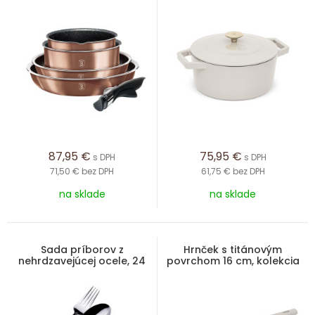
Line
87,95
€
75,95
€
s DPH
s DPH
71,50 €
bez DPH
61,75 €
bez DPH
na sklade
na sklade
Sada príborov z
Hrnček s titánovým
nehrdzavejúcej ocele, 24
povrchom 16 cm, kolekcia
ks, leštená
Sahara