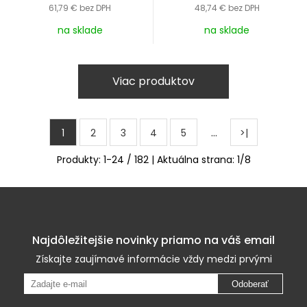
61,79 €
bez DPH
48,74 €
bez DPH
na sklade
na sklade
Viac produktov
…
1
2
3
4
5
>|
Produkty:
1
-
24
/
182
| Aktuálna strana:
1
/
8
Najdôležitejšie novinky priamo na váš email
Získajte zaujímavé informácie vždy medzi prvými
Odoberať