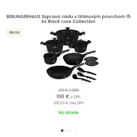
BERLINGERHAUS Súprava riadu s titánovým povrchom 15
ks Black rose Collection
Akcia
210 €
s DPH
168 €
s DPH
136,59 €
bez DPH
Na sklade
1
2
3
4