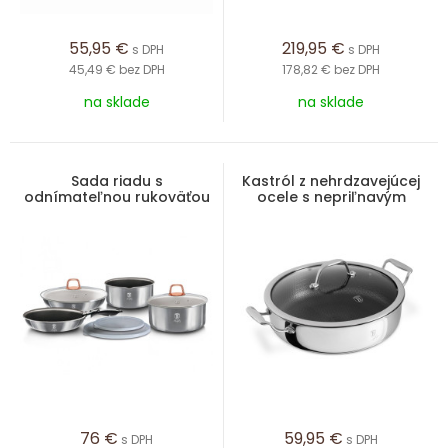
55,95
€
219,95
€
s DPH
s DPH
45,49 €
bez DPH
178,82 €
bez DPH
na sklade
na sklade
Sada riadu s
Kastról z nehrdzavejúcej
odnímateľnou rukoväťou
ocele s nepriľnavým
9 ks Moonlight Edition
povrchom a pokrievkou
28 cm Eternal Collection
76
€
59,95
€
s DPH
s DPH