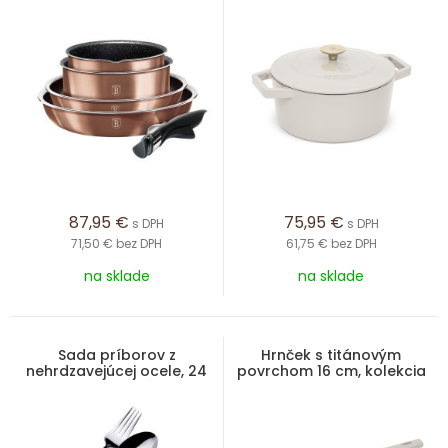
Line
87,95
€
75,95
€
s DPH
s DPH
71,50 €
bez DPH
61,75 €
bez DPH
na sklade
na sklade
Sada príborov z
Hrnček s titánovým
nehrdzavejúcej ocele, 24
povrchom 16 cm, kolekcia
ks, leštená
Sahara