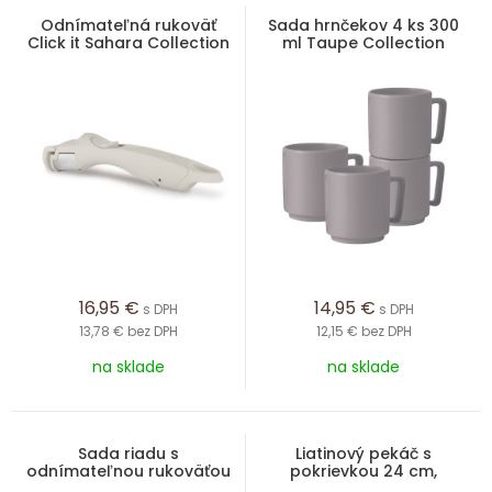
Odnímateľná rukoväť
Sada hrnčekov 4 ks 300
Click it Sahara Collection
ml Taupe Collection
16,95
€
14,95
€
s DPH
s DPH
13,78 €
bez DPH
12,15 €
bez DPH
na sklade
na sklade
Sada riadu s
Liatinový pekáč s
odnímateľnou rukoväťou
pokrievkou 24 cm,
9 ks Rosegold Metallic
kolekcia Sahara