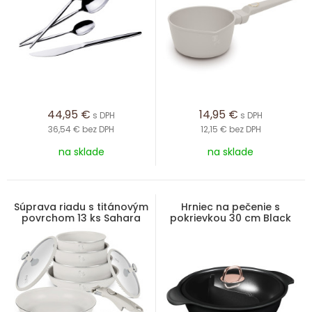
44,95
€
14,95
€
s DPH
s DPH
36,54 €
bez DPH
12,15 €
bez DPH
na sklade
na sklade
Súprava riadu s titánovým
Hrniec na pečenie s
povrchom 13 ks Sahara
pokrievkou 30 cm Black
Marble Collection
Rose Collection