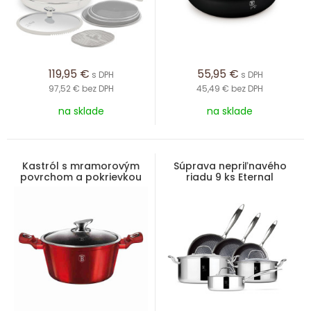
119,95
€
55,95
€
s DPH
s DPH
97,52 €
bez DPH
45,49 €
bez DPH
na sklade
na sklade
Kastról s mramorovým
Súprava nepriľnavého
povrchom a pokrievkou
riadu 9 ks Eternal
30 cm Burgundy Metallic
Collection
Line