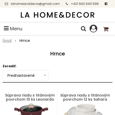
lahomeanddecor@gmail.com
+421 940 640 596
Facebook
Menu
Úvod
Hrnce
Hrnce
Zoradiť:
Prednastavené
Súprava riadu s titánovým
Súprava riadu s titánovým
povrchom 10 ks Leonardo
povrchom 12 ks Sahara
Collection
Collection