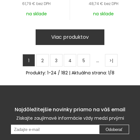
61,79 €
bez DPH
48,74 €
bez DPH
na sklade
na sklade
Viac produktov
…
1
2
3
4
5
>|
Produkty:
1
-
24
/
182
| Aktuálna strana:
1
/
8
Najdôležitejšie novinky priamo na váš email
Získajte zaujímavé informácie vždy medzi prvými
Odoberať