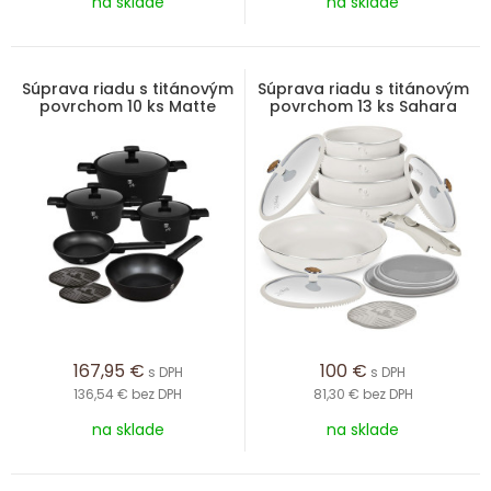
na sklade
na sklade
Súprava riadu s titánovým
Súprava riadu s titánovým
povrchom 10 ks Matte
povrchom 13 ks Sahara
Black Collection
Nordic Collection
167,95
€
100
€
s DPH
s DPH
136,54 €
bez DPH
81,30 €
bez DPH
na sklade
na sklade