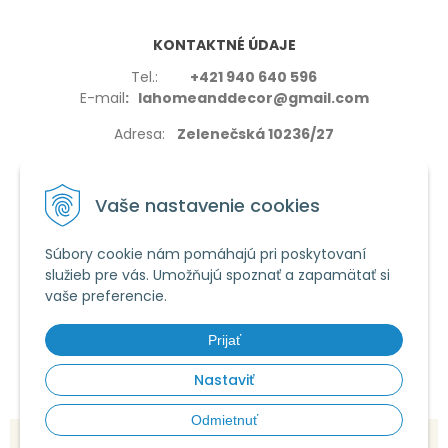
KONTAKTNÉ ÚDAJE
Tel.:
+421 940 640 596
E-mail
: lahomeanddecor@gmail.com
Adresa:
Zelenečská 10236/27
91702,Trnava
Vaše nastavenie cookies
Súbory cookie nám pomáhajú pri poskytovaní
služieb pre vás. Umožňujú spoznať a zapamätať si
VŠETKO O NÁKUPE
vaše preferencie.
Reklamačné podmienky
Používanie cookies
Prijať
Obchodné podmienky
Nastaviť
Odmietnuť
© 2026 La home & decor •
tvorba eshopu cez UNIobchod
,
webhosting