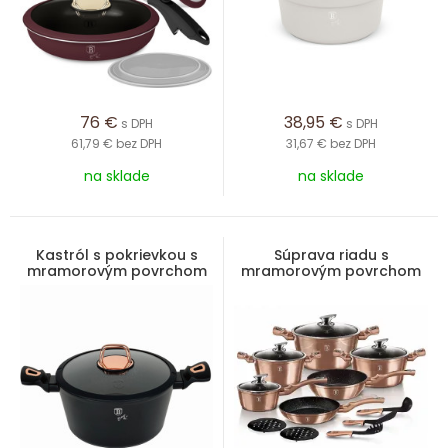
76
€
38,95
€
s DPH
s DPH
61,79 €
bez DPH
31,67 €
bez DPH
na sklade
na sklade
Kastról s pokrievkou s
Súprava riadu s
mramorovým povrchom
mramorovým povrchom
24 cm Black Rose
15 ks Rosegold Metallic
Collection
Line