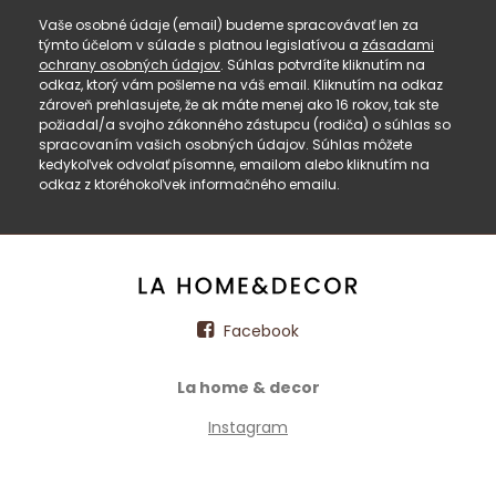
Vaše osobné údaje (email) budeme spracovávať len za
týmto účelom v súlade s platnou legislatívou a
zásadami
ochrany osobných údajov
. Súhlas potvrdíte kliknutím na
odkaz, ktorý vám pošleme na váš email. Kliknutím na odkaz
zároveň prehlasujete, že ak máte menej ako 16 rokov, tak ste
požiadal/a svojho zákonného zástupcu (rodiča) o súhlas so
spracovaním vašich osobných údajov. Súhlas môžete
kedykoľvek odvolať písomne, emailom alebo kliknutím na
odkaz z ktoréhokoľvek informačného emailu.
Facebook
La home & decor
Instagram