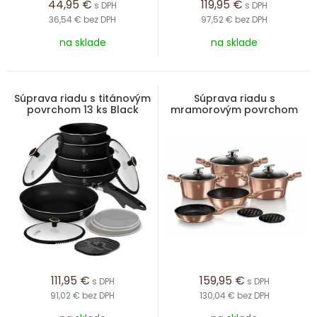
44,95
€
119,95
€
s DPH
s DPH
36,54 €
bez DPH
97,52 €
bez DPH
na sklade
na sklade
Súprava riadu s titánovým
Súprava riadu s
povrchom 13 ks Black
mramorovým povrchom
Rose Collection
10 ks Rosegold Metallic
Line
111,95
€
159,95
€
s DPH
s DPH
91,02 €
bez DPH
130,04 €
bez DPH