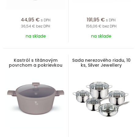
44,95
€
191,95
€
s DPH
s DPH
36,54 €
bez DPH
156,06 €
bez DPH
na sklade
na sklade
Kastról s titánovým
Sada nerezového riadu, 10
povrchom a pokrievkou
ks, Silver Jewellery
24 cm Taupe Collection
Collection