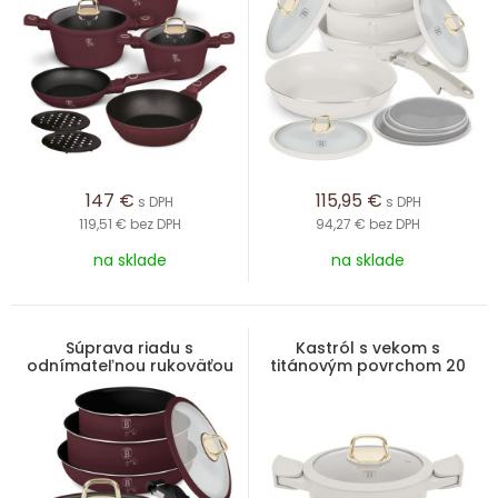
147
€
115,95
€
s DPH
s DPH
119,51 €
bez DPH
94,27 €
bez DPH
na sklade
na sklade
Súprava riadu s
Kastról s vekom s
odnímateľnou rukoväťou
titánovým povrchom 20
9 ks Leonardo Collection
cm Sahara Collection