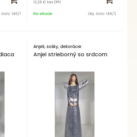
12,28 €
bez DPH
Výška 25 cm
 čislo:
146/1
Na sklade
Obj. čislo:
146/2
Anjeli, sošky, dekorácie
diaca
Anjel strieborný so srdcom