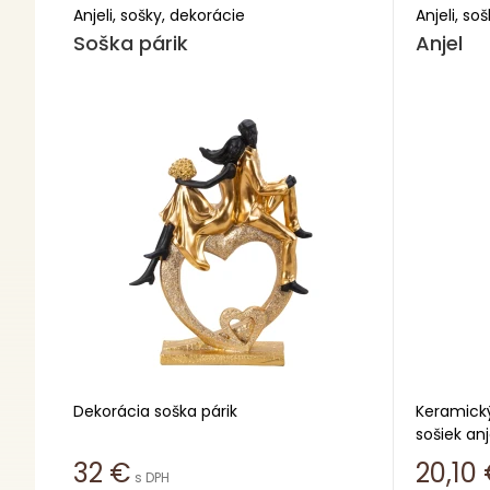
Anjeli, sošky, dekorácie
Anjeli, so
Soška párik
Anjel
Dekorácia soška párik
Keramický
sošiek an
Výška 33 cm
byť viac 
32
€
20,10
s DPH
Šírka 24,5 cm
- môžu ti