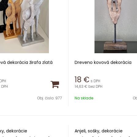
ová dekorácia žirafa zlatá
Dreveno kovová dekorácia
 cm
Výška 42 cm
18
€
 DPH
s DPH
 DPH
14,63 €
bez DPH
Obj. čislo:
977
Na sklade
Ob
šky, dekorácie
Anjeli, sošky, dekorácie