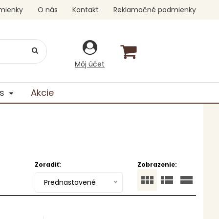
mienky
O nás
Kontakt
Reklamačné podmienky
Môj účet
s
Akcie
Zoradiť:
Zobrazenie:
Prednastavené