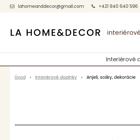
lahomeanddecor@gmail.com
+421 940 640 596
interiéro
Interiérové 
Úvod
Interiérové doplnky
Anjeli, sošky, dekorácie