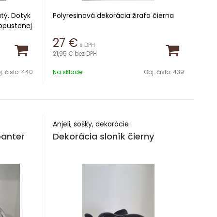
atý. Dotyk
Polyresinová dekorácia žirafa čierna
opustenej
ekorácia
Výška 26 cm
27
€
s DPH
lamour.
21,95 €
bez DPH
Šírka 12 cm
. čislo:
440
Na sklade
Obj. čislo:
439
Anjeli, sošky, dekorácie
panter
Dekorácia sloník čierny