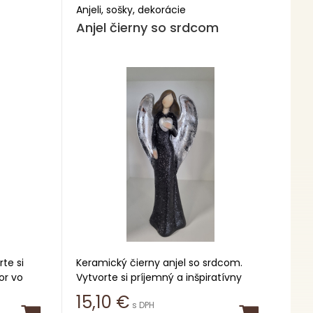
Anjeli, sošky, dekorácie
Anjel čierny so srdcom
te si
Keramický čierny anjel so srdcom.
or vo
Vytvorte si príjemný a inšpiratívny
i
priestor vo svojom byte s našimi
15,10
€
s DPH
.
prekrásnymi sochami anjelov.