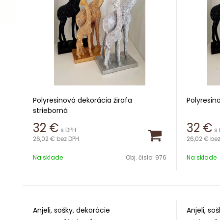
Polyresinová dekorácia žirafa
Polyresin
strieborná
Výška 26
32
€
32
€
s DPH
s
Výška 26 cm
26,02 €
bez DPH
26,02 €
bez
Na sklade
Obj. čislo:
976
Na sklade
Anjeli, sošky, dekorácie
Anjeli, so