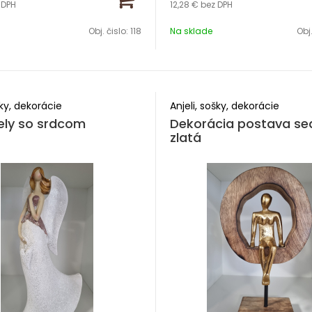
 DPH
12,28 €
bez DPH
 prítomnosti.
výška 25 cm
Obj. čislo:
118
Na sklade
Obj.
 cm
šky, dekorácie
Anjeli, sošky, dekorácie
iely so srdcom
Dekorácia postava se
zlatá