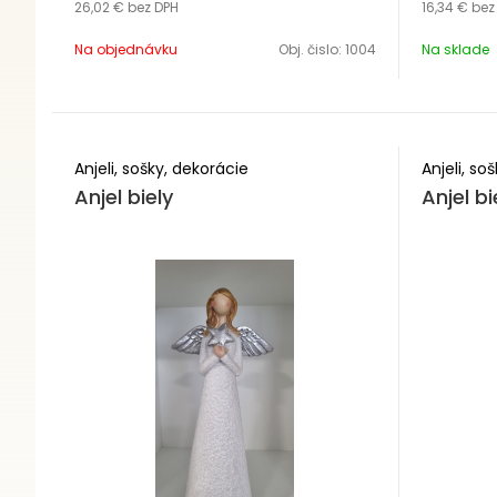
26,02 €
bez DPH
16,34 €
bez
duchovnej
Polyresin
Na objednávku
Obj. čislo:
1004
Na sklade
Výška 39
Anjeli, sošky, dekorácie
Anjeli, so
Anjel biely
Anjel b