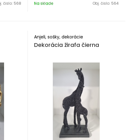
. čislo:
568
Na sklade
Obj. čislo:
564
Anjeli, sošky, dekorácie
Dekorácia žirafa čierna