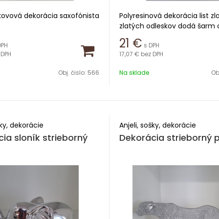
ovová dekorácia saxofónista
Polyresinová dekorácia list zl
zlatých odleskov dodá šarm 
,5 cm
poličke aj komode či stole. D
21
€
DPH
s DPH
sa hodí do interiéru v štýle g
 DPH
17,07 €
bez DPH
 cm
Výška 26,5 cm
Obj. čislo:
566
Na sklade
Obj
Šírka 18,4 cm
šky, dekorácie
Anjeli, sošky, dekorácie
ia sloník strieborný
Dekorácia strieborný 