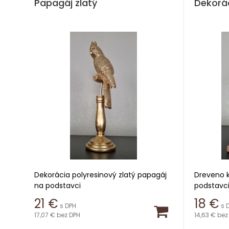
Papagáj zlatý
Dekorác
Dekorácia polyresinový zlatý papagáj
Dreveno k
na podstavci
podstavc
21
€
18
€
s DPH
s 
Výška 35 cm
Výška 34
17,07 €
bez DPH
14,63 €
bez
Šírka 16 