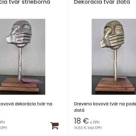
ia tvár strieborná
Dekorácia tvár zlatá
ovová dekorácia tvár na
Dreveno kovová tvár na pods
i
zlatá
18
€
DPH
s DPH
 cm
Výška 34 cm
 DPH
14,63 €
bez DPH
cm
Šírka 16 cm