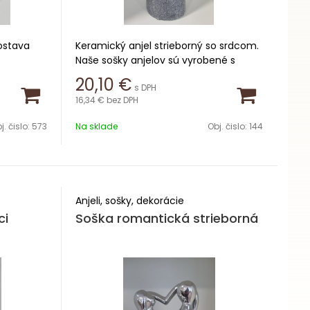
ostava
Keramický anjel strieborný so srdcom.
Naše sošky anjelov sú vyrobené s
veľkou pozornosťou k detailom, aby
20,10
€
s DPH
prinášali do vášho interiéru krásu a
16,34 €
bez DPH
eleganciu.
j. čislo:
573
Na sklade
Obj. čislo:
144
Výška 31 cm
Anjeli, sošky, dekorácie
ci
Soška romantická strieborná