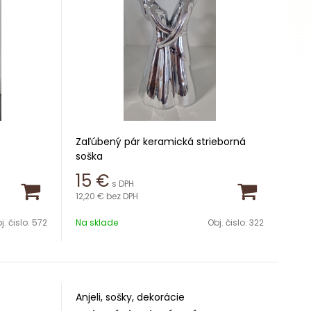
Zaľúbený pár keramická strieborná
soška
15
€
s DPH
Výška 19,5 cm
12,20 €
bez DPH
j. čislo:
572
Na sklade
Obj. čislo:
322
Anjeli, sošky, dekorácie