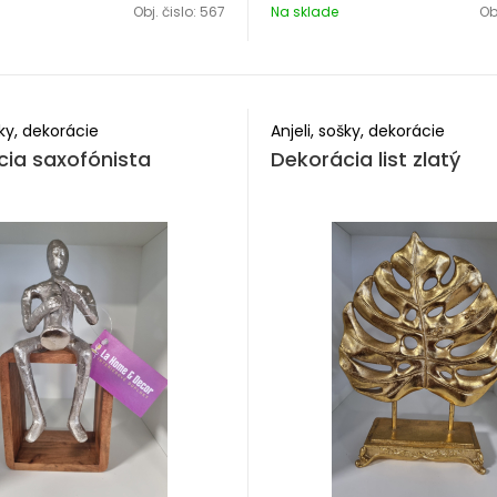
Obj. čislo:
567
Na sklade
Obj
šky, dekorácie
Anjeli, sošky, dekorácie
ia saxofónista
Dekorácia list zlatý