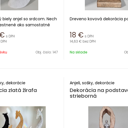
 biely anjel so srdcom. Nech
Dreveno kovová dekorácia p
iestnené ako samostatné
bo sú súčasťou širšej
Výška 27 cm
€
18
€
s DPH
s DPH
, tieto sošky prinesú do
 DPH
14,63 €
bez DPH
tu či domu duchovný dotyk a
Priemer 15 cm
atmosféru, ktorá vás obklopí
ávku
Obj. čislo:
147
Na sklade
Ob
 okamihu.
 cm
šky, dekorácie
Anjeli, sošky, dekorácie
ia zlatá žirafa
Dekorácia na podstav
strieborná