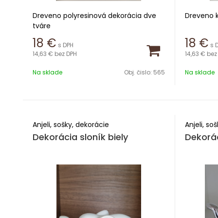
Dreveno polyresinová dekorácia dve
Dreveno k
tváre
Výška 27
18
€
18
€
s DPH
s 
Výška 28,5 cm
14,63 €
bez DPH
14,63 €
bez
Šírka 12,8
Šírka 22,5 cm
Na sklade
Obj. čislo:
565
Na sklade
Anjeli, sošky, dekorácie
Anjeli, so
Dekorácia sloník biely
Dekorác