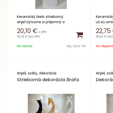
Keramický bielo strieborný
Keramický
anjel.Vytvorte si príjemný a
už sú um
inšpiratívny priestor vo svojom byte s
kúsky ale
20,10
€
22,75
s DPH
našimi prekrásnymi sochami anjelov.
dekorácie
16,34 €
bez DPH
18,50 €
bez
Nech už sú umiestnené ako
vášho by
samostatné kúsky alebo sú súčasťou
príjemnú 
Na sklade
Obj. čislo:
119
Na objedn
širšej dekorácie,
v každom
výška 28,5 cm
Výška 30
Anjeli, sošky, dekorácie
Anjeli, so
Strieborná dekorácia žirafa
Dekorác