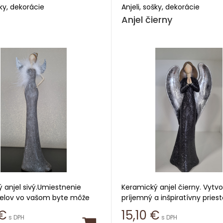
šky, dekorácie
Anjeli, sošky, dekorácie
Anjel čierny
 anjel sivý.Umiestnenie
Keramický anjel čierny. Vytvor
jelov vo vašom byte môže
príjemný a inšpiratívny priest
než len dekoratívnym prvkov
svojom byte či dome s našim
€
15,10
€
s DPH
s DPH
ež evokovať pocit ochrany a
prekrásnymi sochami anjelov