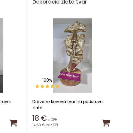
Dekorácia zlatá tvár
100%
tavci
Dreveno kovová tvár na podstavci
zlatá
18
€
s DPH
Výška 28,5 cm
14,63 €
bez DPH
Priemer 10,5 cm